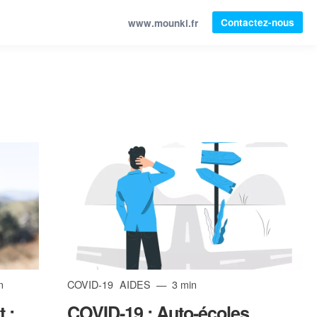
Contactez-nous
www.mounki.fr
n
COVID-19
AIDES
3 min
 :
COVID-19 : Auto-écoles,